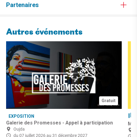
Partenaires
Autres événements
Gratuit
EXPOSITION
Galerie des Promesses - Appel à participation
Mic
Oujda
du 07 juillet 2026
au 31 décembre 2027
d