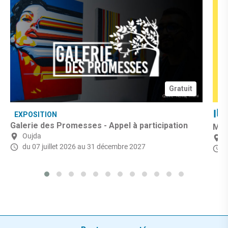
Gratuit
EXPOSITION
Galerie des Promesses - Appel à participation
Mic
Oujda
du 07 juillet 2026
au 31 décembre 2027
d