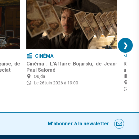
❯
CINÉMA
ID
aise, de
Cinéma : L’Affaire Bojarski, de Jean-
Renco
sclat
Paul Salomé
autou
illusio
Oujda
Ouj
Le 26 juin 2026 à 19:00
Le 2
M’abonner à la newsletter