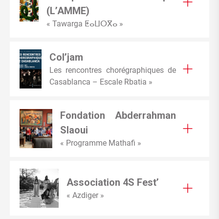
(L’AMME)
« Tawarga ⵟⴰⵡⵔⴳⴰ »
Col’jam
Les rencontres chorégraphiques de
Casablanca – Escale Rbatia »
Fondation Abderrahman
Slaoui
« Programme Mathafi »
Association 4S Fest’
« Azdiger »