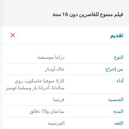
فيلم ممنوع للقاصرين دون 16 سنة
تقديم
النوع
دراما موسيقية
من إخراج
جاك أوديار
أداء
كارلا صوفيا جاسكون، زوي
سالدانا، أدريانا باز وسيلينا غوميز
الجنسية
فرنسا
المدة
ساعتان و10 دقائق
اللغة
الفرنسية