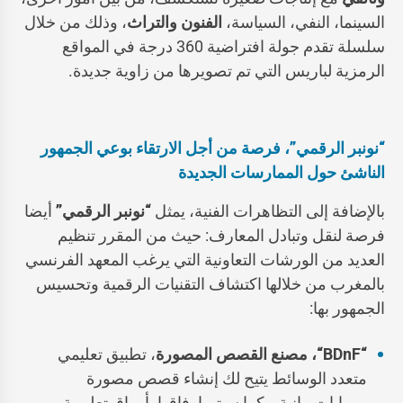
السينما، النفي، السياسة،
الفنون والتراث
، وذلك من خلال
سلسلة تقدم جولة افتراضية 360 درجة في المواقع
الرمزية لباريس التي تم تصويرها من زاوية جديدة.
“نونبر الرقمي”، فرصة من أجل الارتقاء بوعي الجمهور
الناشئ حول الممارسات الجديدة
بالإضافة إلى التظاهرات الفنية، يمثل
“نونبر الرقمي”
أيضا
فرصة لنقل وتبادل المعارف: حيث من المقرر تنظيم
العديد من الورشات التعاونية التي يرغب المعهد الفرنسي
بالمغرب من خلالها اكتشاف التقنيات الرقمية وتحسيس
الجمهور بها:
“
BDnF
“، مصنع القصص المصورة
، تطبيق تعليمي
متعدد الوسائط يتيح لك إنشاء قصص مصورة
وروايات بيانية… كما سيتم إرفاقها بأوراق تعليمية