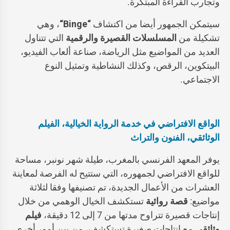
وتجارب القراءة المبتكرة.
سيتمكن الجمهور أيضا من اكتشاف
“
Binge
“
، وهي
تشكيلة من
المسلسلات القصيرة والرقمية
التي تتناول
العديد من المواضيع مثل الرياضة، صناعة ألعاب الفيديو،
البيتكوين، الرقص، وكذلك النشاطية وتمثيل النوع
الاجتماعي.
الواقع الافتراضي في خدمة الرواية الخيالية، الفيلم
الوثائقي، الفنون والتراث
يوفر المعهد الفرنسي بالمغرب، طيلة شهر نونبر، مساحة
للواقع الافتراضي لجمهوره، التي ستتيح له الفرصة لمعاينة
العشرات من الأعمال الجديدة، تم تصنيفها وفقا لثلاثة
مواضيع:
قصة روائية
تستكشف الخيال الوهمي من خلال
إنتاجات قصيرة تتراوح مدتها من 7 إلى 12 دقيقة،
فيلم
وثائقي
مع إنتاجات صغيرة تستكشف، من بين أمور أخرى،