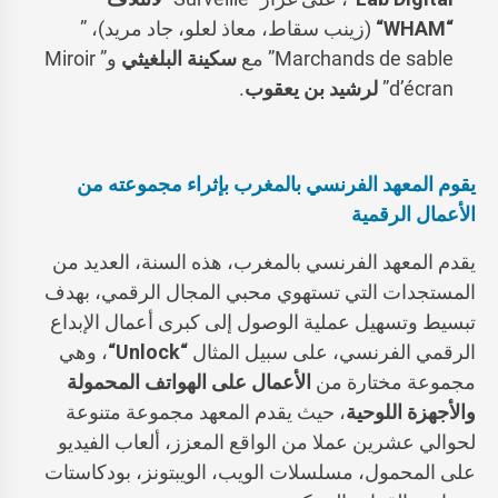
“
WHAM
“
(زينب سقاط، معاذ لعلو، جاد مريد)، ”
Marchands de sable” مع
سكينة البلغيثي
و” Miroir
d’écran”
لرشيد بن يعقوب
.
ي
قوم
المعهد الفرنسي بالمغرب بإثراء مجموعته من
الأعمال الرقمية
يقدم المعهد الفرنسي بالمغرب، هذه السنة، العديد من
المستجدات التي تستهوي محبي المجال الرقمي، بهدف
تبسيط وتسهيل عملية الوصول إلى كبرى أعمال الإبداع
الرقمي الفرنسي، على سبيل المثال
“
Unlock
“
، وهي
مجموعة مختارة من
الأعمال على الهواتف المحمولة
والأجهزة اللوحية
، حيث يقدم المعهد مجموعة متنوعة
لحوالي عشرين عملا من الواقع المعزز، ألعاب الفيديو
على المحمول، مسلسلات الويب، الويبتونز، بودكاستات