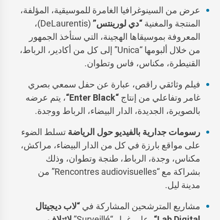
عرض من السينوغرافيا الغامرة للموسيقية، المؤلفة،
المنتجة والمغنية
“دي لورينتس”
(DeLaurentis)،
المعروفة بموسيقاها الهجينة، التي ستأخذ الجمهور
من خلال ألبومها “Unica” إلى كل من أكادير، الرباط،
القنيطرة، مكناس، فاس وتطوان.
فيلم وثائقي راقص، عبارة عن حفل سمعي بصري
غامر وتفاعلي من إنتاج
“
Enter Black
“
، يتم عرضه
بالصويرة، الجديدة، الدار البيضاء، الرباط ووجدة.
رسومات جدارية بالفيديو حول الرياضة
تسلط الضوء
على مواقع بارزة في كل من الدار البيضاء، مراكش،
مكناس، وجدة، الرباط، طنجة وتطوان، وذلك
بشراكة مع “Rencontres audiovisuelles” من
مدينة ليل.
مشاريع المترشحين المشاركة في
“لاب ديجيتال
Lab Digital
“
، على غرار “Surveillé”
لائتلاف