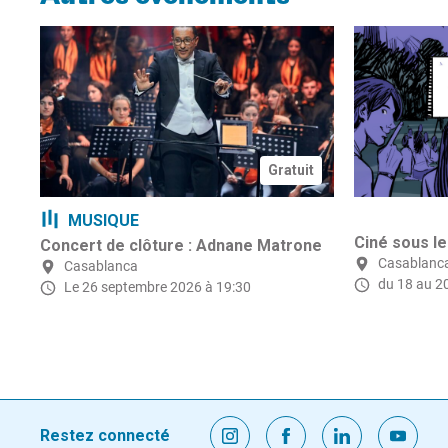
Gratuit
MUSIQUE
Ciné sous le
Concert de clôture : Adnane Matrone
Casablanc
Casablanca
du 18 au 2
Le 26 septembre 2026 à 19:30
Restez connecté