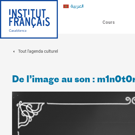
العربية
Cours
Tout l'agenda culturel
De l’image au son : m1n0t0r