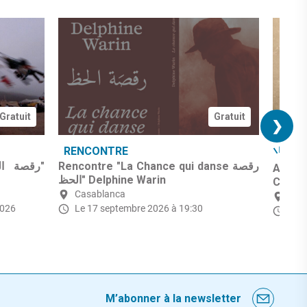
Gratuit
Gratuit
❯
RENCONTRE
ID
Rencontre "La Chance qui danse رقصة
Ateli
الحظ" Delphine Warin
Casab
Casablanca
Cas
2026
Le 17 septembre 2026 à 19:30
Le 2
M’abonner à la newsletter