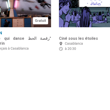
Gratuit
N
i danse رقصة الحظ"
Ciné sous les étoiles
rin
Casablanca
ançais à Casablanca
à 20:30