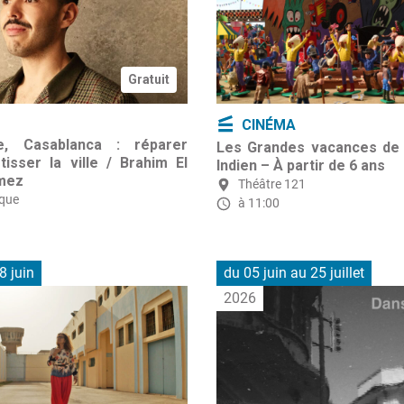
Gratuit
CINÉMA
e, Casablanca : réparer
Les Grandes vacances de
etisser la ville / Brahim El
Indien – À partir de 6 ans
mez
Théâtre 121
que
à 11:00
8 juin
du 05 juin
au 25 juillet
2026