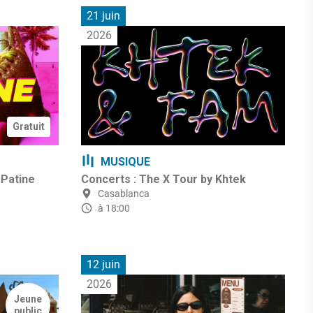
21 juin
2026
Gratuit
MUSIQUE
 Patine
Concerts : The X Tour by Khtek
Casablanca
à 18:00
12 juin
2026
Jeune
public