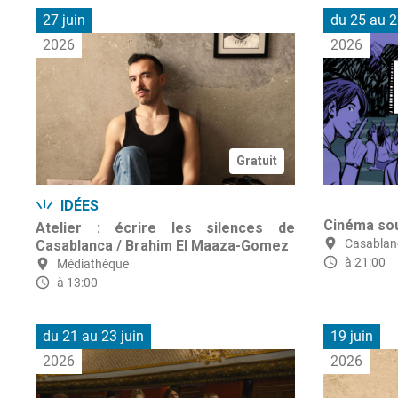
27 juin
du 25 au 2
2026
2026
Gratuit
IDÉES
Cinéma sou
Atelier : écrire les silences de
Casablan
Casablanca / Brahim El Maaza-Gomez
à 21:00
Médiathèque
à 13:00
du 21 au 23 juin
19 juin
2026
2026