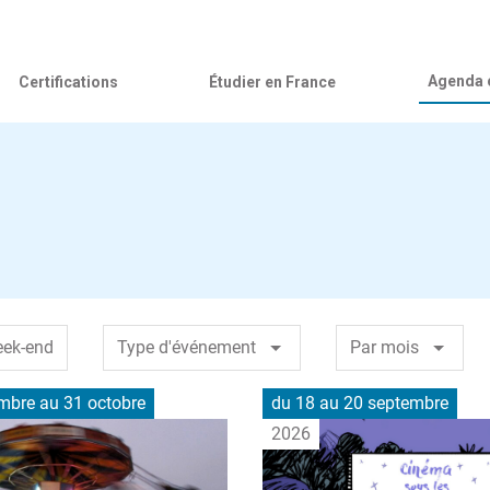
Agenda c
Certifications
Étudier en France
eek-end
Type d'événement
Par mois
embre
au 31 octobre
du 18 au 20 septembre
2026