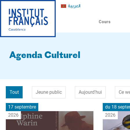
العربية
Cours
Agenda Culturel
Tout
Jeune public
Aujourd'hui
Ce w
17 septembre
du 18 sept
2026
2026