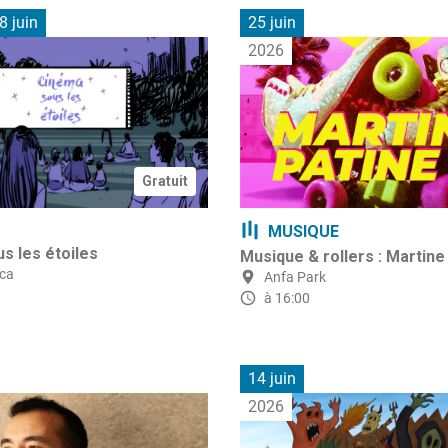
8 juin
25 juin
2026
Gratuit
MUSIQUE
s les étoiles
Musique & rollers : Martine
ca
Anfa Park
à 16:00
14 juin
2026