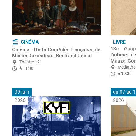
CINÉMA
LIVRE
13e étag
Cinéma : De la Comédie française, de
l’intime, r
Martin Darondeau, Bertrand Usclat
Maaza-Go
Théâtre 121
Médiathè
à 11:00
à 19:30
09 juin
du 07 au 1
2026
2026