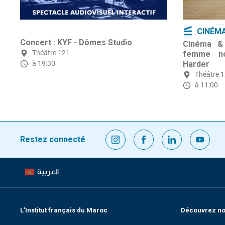
CINÉM
Concert : KYF - Dômes Studio
Cinéma & 
Théâtre 121
femme no
à 19:30
Harder
Théâtre 
à 11:00
Restez connecté
العربية
L’Institut français du Maroc
Découvrez nos