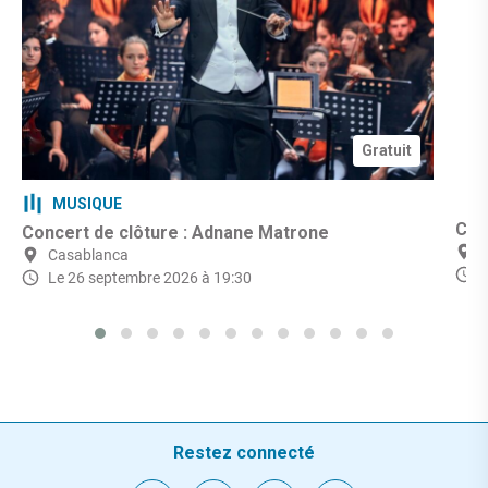
Gratuit
MUSIQUE
Cin
Concert de clôture : Adnane Matrone
Casablanca
Le 26 septembre 2026 à 19:30
Restez connecté