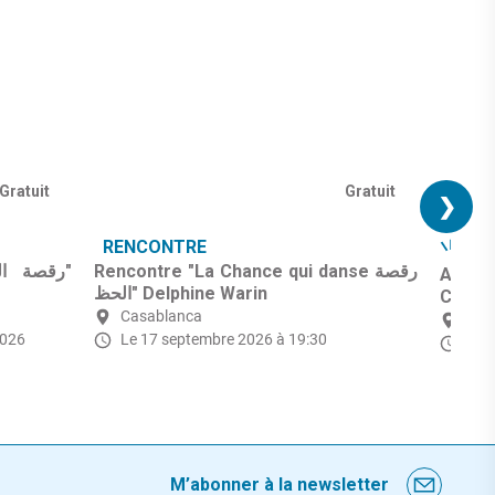
Gratuit
Gratuit
❯
RENCONTRE
ID
Rencontre "La Chance qui danse رقصة
Ateli
الحظ" Delphine Warin
Casab
Casablanca
Cas
2026
Le 17 septembre 2026 à 19:30
Le 2
M’abonner à la newsletter