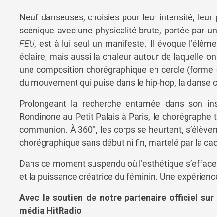
Neuf
danseuses,
choisies
pour
leur
intensité,
leur
scénique
avec
une
physicalité
brute,
portée
par
u
FEU
,
est
à
lui
seul
un
manifeste.
Il
évoque
l’élém
éclaire,
mais
aussi
la
chaleur
autour
de
laquelle
o
une
composition
chorégraphique
en
cercle (
forme
du
mouvement
qui
puise
dans
le
hip-
hop,
la
danse
Prolongeant
la
recherche
entamée
dans
son
in
Rondinone
au
Petit
Palais
à
Paris,
le
chorégraphe
communion.
À
360°,
les
corps
se
heurtent,
s’élèven
chorégraphique
sans
début
ni
fin,
martelé
par
la
ca
Dans
ce
moment
suspendu
où
l’esthétique
s’effac
et
la
puissance
créatrice
du
féminin.
Une
expérien
Avec le soutien de notre partenaire officiel sur
média HitRadio