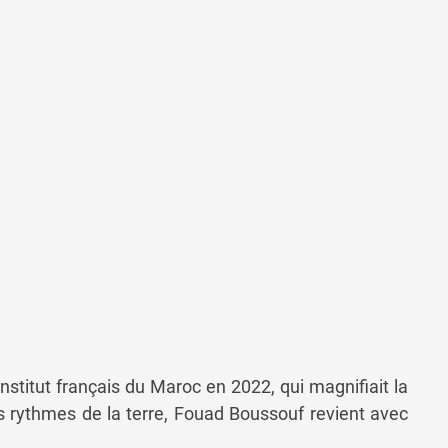
Institut français du Maroc
en
2022,
qui magnifiai
t
la
es
rythmes
de
la
terre,
Fouad
Boussouf
revient
avec