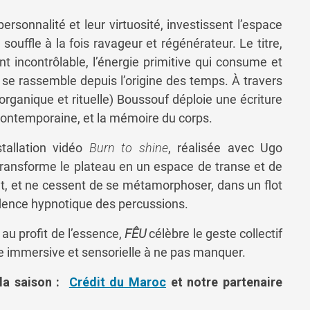
personnalité
et
leur
virtuosité,
investissent
l’espace
n
souffle
à
la
fois
ravageur
et
régénérateur.
Le
titre,
ent
incontrôlable,
l’énergie
primitive
qui
consume
et
n
se
rassemble
depuis
l’origine
des
temps.
À
travers
organique
et
rituelle)
Boussouf
déploie
une
écriture
contemporaine,
et
la
mémoire
du
corps.
stallation
vidéo
Burn
to
shine
,
réalisée
avec
Ugo
transforme
le
plateau
en
un
espace
de
transe
et
de
t,
et
ne
cessent
de
se
métamorphoser,
dans
un
flot
dence
hypnotique
des
percussions.
e
au
profit
de
l’essence,
FÊU
célèbre
le
geste
collectif
ce
immersive
et
sensorielle
à
ne
pas
manquer.
 la saison :
Crédit du Maroc
et notre partenaire