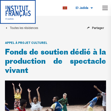
El-Jadida
Toutes les résidences
Partager
APPEL À PROJET CULTUREL
Fonds de soutien dédié à la
production de spectacle
vivant