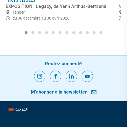
ARTS VISUELS
CU
EXPOSITION : Legacy, de Yann Arthus-Bertrand
Nuit
Tanger
du 30 décembre
au 30 avril 2026
Restez connecté
M’abonner à la newsletter
العربية