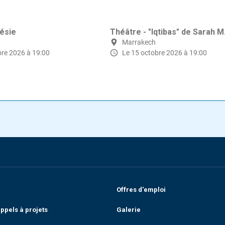
oésie
Théâtre - "Iqtibas" de Sarah M
Marrakech
bre 2026 à 19:00
Le 15 octobre 2026 à 19:00
Offres d'emploi
ppels à projets
Galerie