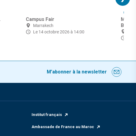
CINÉ
.
Campus Fair
Marra
Bridge
Marrakech
Mar
Le 14 octobre 2026 à 14:00
du 
M’abonner à la newsletter
Institut français
Ambassade de France au Maroc