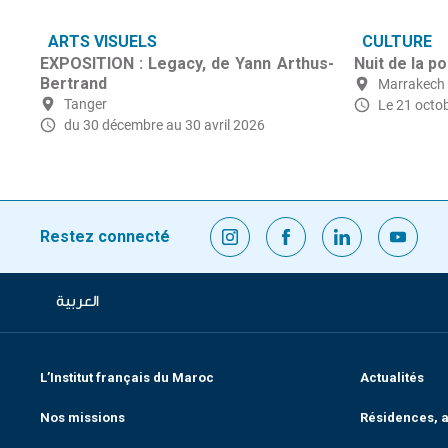
ARTS VISUELS
CULTURE
EXPOSITION : Legacy, de Yann Arthus-
Nuit de la p
Bertrand
Marrakech
Tanger
Le 21 octo
du 30 décembre
au 30 avril 2026
Restez connecté
العربية
L’Institut français du Maroc
Actualités
Nos missions
Résidences, a