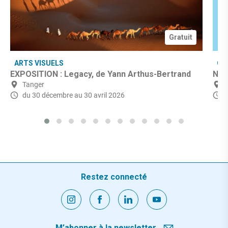
Gratuit
ARTS VISUELS
CU
EXPOSITION : Legacy, de Yann Arthus-Bertrand
Nuit
Tanger
du 30 décembre
au 30 avril 2026
Restez connecté
M’abonner à la newsletter