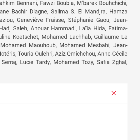
hkim Bennani, Fawzi Boubia, M’barek Bouhchichi,
ane Bachir Diagne, Salima S. El Mandjra, Hamza
aziou, Geneviève Fraisse, Stéphanie Gaou, Jean-
Hadj Saleh, Anouar Hammadi, Laïla Hida, Fatima-
Pauline Koetschet, Mohamed Lachhab, Guillaume Le
na, Mohamed Maouhoub, Mohamed Mesbahi, Jean-
téris, Touria Oulehri, Aziz Qmichchou, Anne-Cécile
 Serraj, Lucie Tardy, Mohamed Tozy, Safia Zghal,