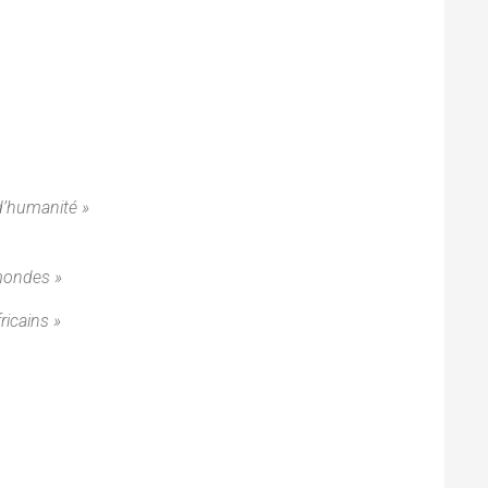
 d’humanité »
 mondes »
ricains »