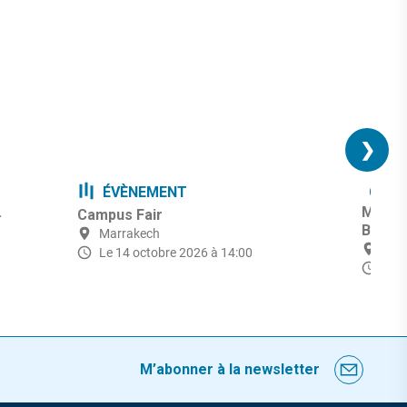
❯
ÉVÈNEMENT
CINÉ
.
Marra
Campus Fair
Bridge
Marrakech
Mar
Le 14 octobre 2026 à 14:00
du 
M’abonner à la newsletter