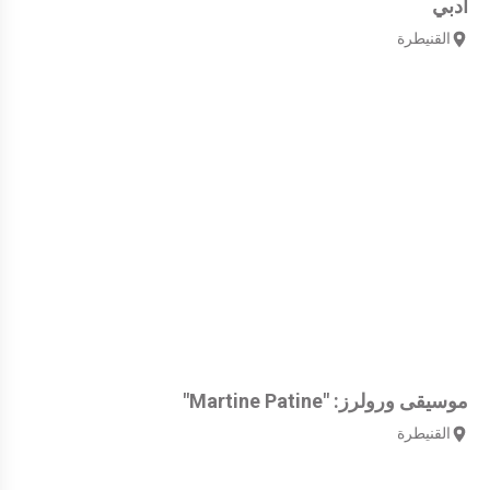
أدبي
القنيطرة
موسيقى ورولرز: "Martine Patine"
القنيطرة