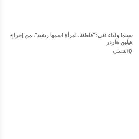
سينما ولقاء فني: "فاطنة، امرأة اسمها رشيد"، من إخراج
هيلين هاردر
القنيطرة