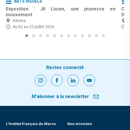
ARTS VISUELS
Exposition : Jil Lioum, une jeunesse en
Cin
mouvement
Dar
Kénitra
du 02 au 23 juillet 2026
L
Restez connecté
M’abonner à la newsletter
L’Institut français du Maroc
Nos missions