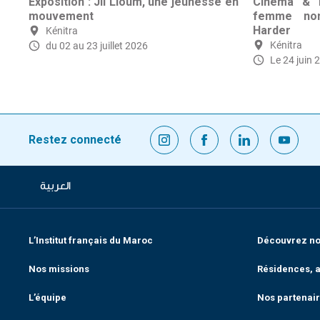
Exposition : Jil Lioum, une jeunesse en
Cinéma & r
mouvement
femme nom
Harder
Kénitra
Kénitra
du 02 au 23 juillet 2026
Le 24 juin 
Restez connecté
العربية
L’Institut français du Maroc
Découvrez nos
Nos missions
Résidences, a
L’équipe
Nos partenai