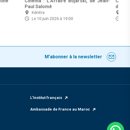
tine
Cinéma : L’Affaire Bojarski, de Jean-
Cinéma
Paul Salomé
de Pas
Kénitra
Kéni
Le 10 juin 2026 à 19:00
Le 0
M’abonner à la newsletter
L’Institut français
Ambassade de France au Maroc