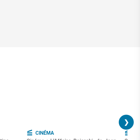
❯
CINÉMA
CI