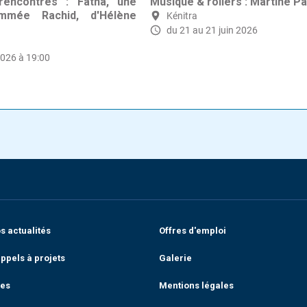
encontres : Fatna, une
Musique & rollers : Martine Pa
mée Rachid, d'Hélène
Kénitra
du 21 au 21 juin 2026
2026 à 19:00
 actualités
Offres d'emploi
ppels à projets
Galerie
res
Mentions légales