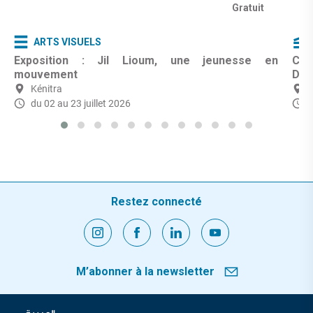
Gratuit
ARTS VISUELS
Exposition : Jil Lioum, une jeunesse en
Cin
mouvement
Dar
Kénitra
du 02 au 23 juillet 2026
L
Restez connecté
M’abonner à la newsletter