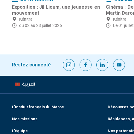
Exposition : Jil Lioum, une jeunesse en
Cinéma : De
mouvement
Martin Daro
Kénitra
Kénitra
du 02 au 23 juillet 2026
Le 01 juill
Restez connecté
العربية
L’Institut français du Maroc
Découvrez nos
Nos missions
Résidences, a
L’équipe
Nos partenai