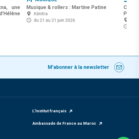
tna, une
Musique & rollers : Martine Patine
Cinéma
'Hélène
Paul 
Kénitra
Kéni
du 21 au 21 juin 2026
Le 1
M’abonner à la newsletter
L’Institut français
Ambassade de France au Maroc