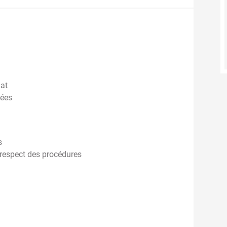
iat
iées
s
u respect des procédures