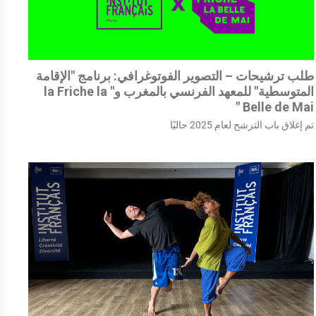
طلب ترشيحات – التصوير الفوتوغرافي: برنامج "الإقامة
المتوسطية" للمعهد الفرنسي بالمغرب و" la Friche la
Belle de Mai "
تم إغلاق باب الترشح لعام 2025 حاليًا