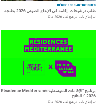
RÉSIDENCES ARTISTIQUES
طلب ترشيحات: إقامة في الإبداع الصوتي 2026 بطنجة
تم إغلاق باب الترشح لعام 2026 حاليًا
برنامج "الإقامات المتوسطيةRésidence Méditerranée
" 2026: النتائج
تم إغلاق باب الترشح لعام 2026 حاليًا