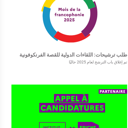
طلب ترشيحات: اللقاءات الدولية للقصة الفرنكوفونية
تم إغلاق باب الترشح لعام 2025 حاليًا