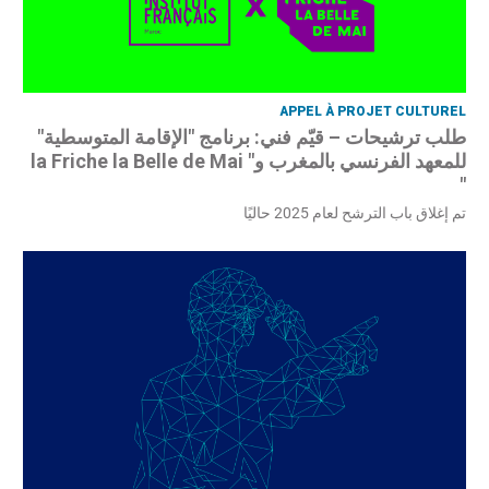
APPEL À PROJET CULTUREL
طلب ترشيحات – قيّم فني: برنامج "الإقامة المتوسطية"
للمعهد الفرنسي بالمغرب و" la Friche la Belle de Mai
"
تم إغلاق باب الترشح لعام 2025 حاليًا