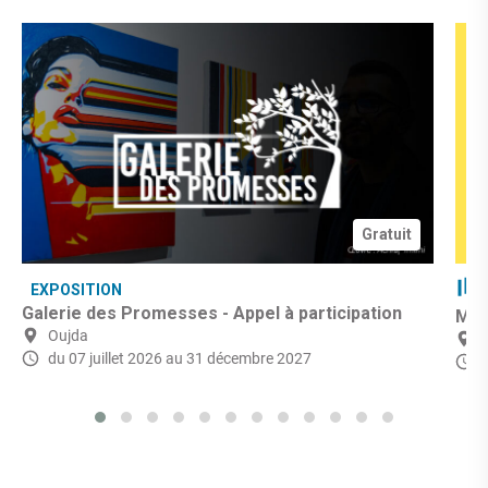
Gratuit
EXPOSITION
Galerie des Promesses - Appel à participation
Mic
Oujda
du 07 juillet 2026
au 31 décembre 2027
d