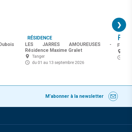
❯
RÉSIDENCE
FR
 Dubois
LES JARRES AMOUREUSES -
Fermet
Résidence Maxime Gralet
Tan
Tanger
du 2
du 01 au 13 septembre 2026
M’abonner à la newsletter