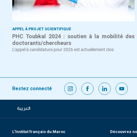
APPEL À PROJET SCIENTIFIQUE
PHC Toubkal 2024 : soutien à la mobilité des
doctorants/chercheurs
L’appel à candidature pour 2026 est actuellement clos
Restez connecté
العربية
L’Institut français du Maroc
Découvrez nos