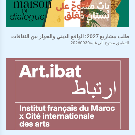
طلب مشاريع 2027: الواقع الديني والحوار بين الثقافات
التطبيق مفتوح الى غاية20260930