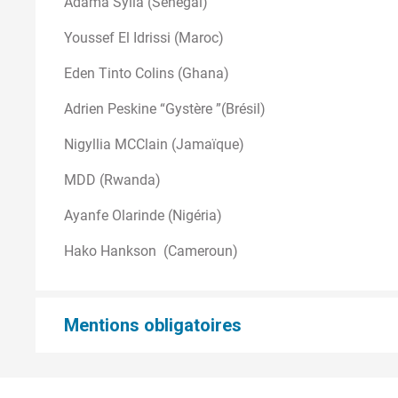
Adama Sylla (Sénégal)
Youssef El Idrissi (Maroc)
Eden Tinto Colins (Ghana)
Adrien Peskine “Gystère ”(Brésil)
Nigyllia MCClain (Jamaïque)
MDD (Rwanda)
Ayanfe Olarinde (Nigéria)
Hako Hankson (Cameroun)
Mentions obligatoires