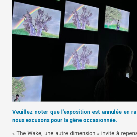
Veuillez noter que l’exposition est annulée en ra
nous excusons pour la gêne occasionnée.
« The Wake, une autre dimension » invite à repens