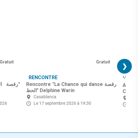
Gratuit
Gratuit
❯
RENCONTRE
ID
Rencontre "La Chance qui danse رقصة
Ateli
الحظ" Delphine Warin
Casab
Casablanca
Cas
2026
Le 17 septembre 2026 à 19:30
Le 2