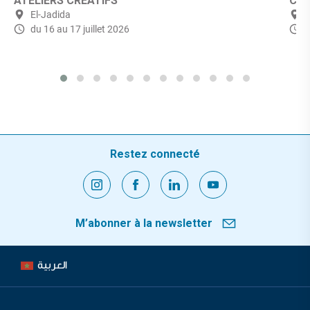
ATELIERS CREATIFS
Ciné
El-Jadida
du 16 au 17 juillet 2026
Restez connecté
M’abonner à la newsletter
العربية