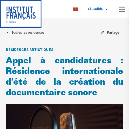
El-Jadida
Toutes les résidences
Partager
RÉSIDENCES ARTISTIQUES
Appel à candidatures :
Résidence internationale
d'été de la création du
documentaire sonore