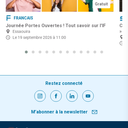
Gratuit
FRANCAIS
Journée Portes Ouvertes ! Tout savoir sur l'IF
CIN
»
Essaouira
Le 19 septembre 2026 à 11:00
L
Restez connecté
M’abonner à la newsletter