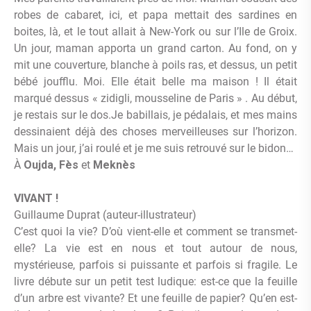
robes de cabaret, ici, et papa mettait des sardines en
boites, là, et le tout allait à New-York ou sur l’Ile de Groix.
Un jour, maman apporta un grand carton. Au fond, on y
mit une couverture, blanche à poils ras, et dessus, un petit
bébé joufflu. Moi. Elle était belle ma maison ! Il était
marqué dessus « zidigli, mousseline de Paris » . Au début,
je restais sur le dos.Je babillais, je pédalais, et mes mains
dessinaient déjà des choses merveilleuses sur l’horizon.
Mais un jour, j’ai roulé et je me suis retrouvé sur le bidon…
À
Oujda, Fès
et
Meknès
VIVANT !
Guillaume Duprat (auteur-illustrateur)
C’est quoi la vie? D’où vient-elle et comment se transmet-
elle? La vie est en nous et tout autour de nous,
mystérieuse, parfois si puissante et parfois si fragile. Le
livre débute sur un petit test ludique: est-ce que la feuille
d’un arbre est vivante? Et une feuille de papier? Qu’en est-