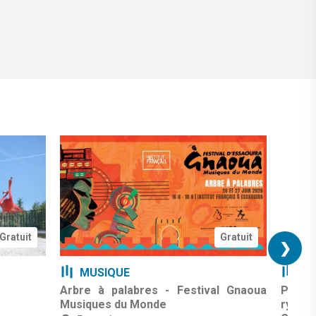
Gratuit
Gratuit
❯
MUSIQUE
MU
Arbre à palabres - Festival Gnaoua
Podca
Musiques du Monde
rythm