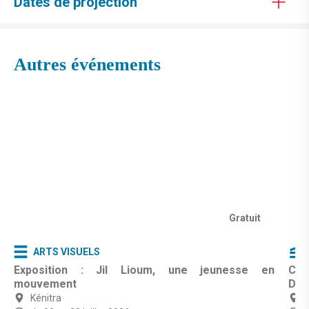
Dates de projection
Autres événements
Gratuit
ARTS VISUELS
Exposition : Jil Lioum, une jeunesse en
Cin
mouvement
Dar
Kénitra