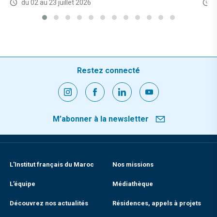
du 02 au 23 juillet 2026
L
Restez connecté
M’abonner à la newsletter
L’Institut français du Maroc
Nos missions
L’équipe
Médiathèque
Découvrez nos actualités
Résidences, appels à projets