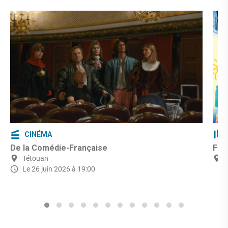
CINÉMA
De la Comédie-Française
Fêt
Tétouan
Le 26 juin 2026 à 19:00