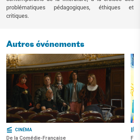
problématiques pédagogiques, éthiques et
critiques.
Autres événements
CINÉMA
De la Comédie-Française
Fêt