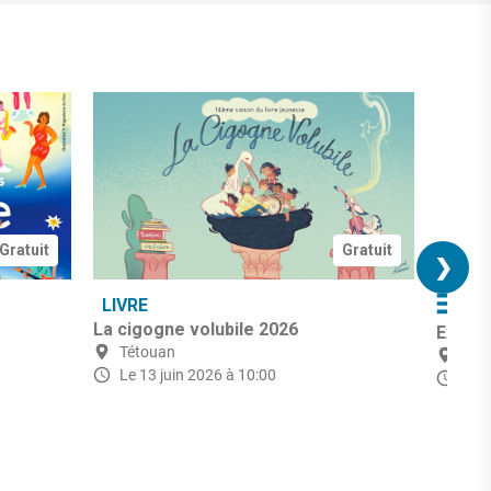
Gratuit
Gratuit
❯
LIVRE
AR
La cigogne volubile 2026
Exposi
Tétouan
Tét
Le 13 juin 2026 à 10:00
du 1