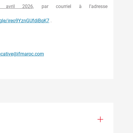
avril 2026,
par courriel à l’adresse
.gle/ireo9YznGUfdiBqK7
.
ucative@ifmaroc.com