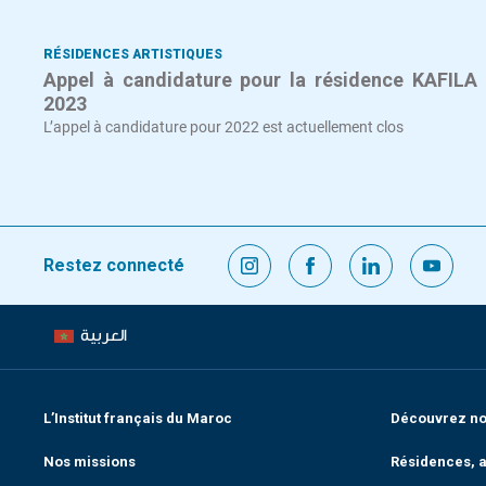
RÉSIDENCES ARTISTIQUES
Appel à candidature pour la résidence KAFILA
2023
L’appel à candidature pour 2022 est actuellement clos
Restez connecté
العربية
L’Institut français du Maroc
Découvrez nos
Nos missions
Résidences, a