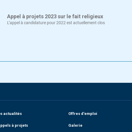
Appel à projets 2023 sur le fait religieux
L’appel à candidature pour 2022 est actuellement clos
 actualités
Offres d'emploi
ppels à projets
Galerie