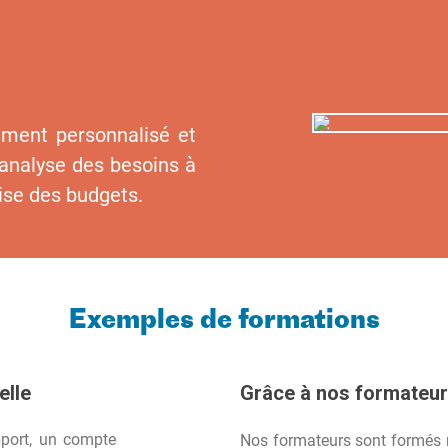
ment personnalisé et
l’analyse des besoins à
rise des budgets.
Exemples de formations
elle
Grâce à nos formateu
pport, un compte
Nos formateurs sont formés 