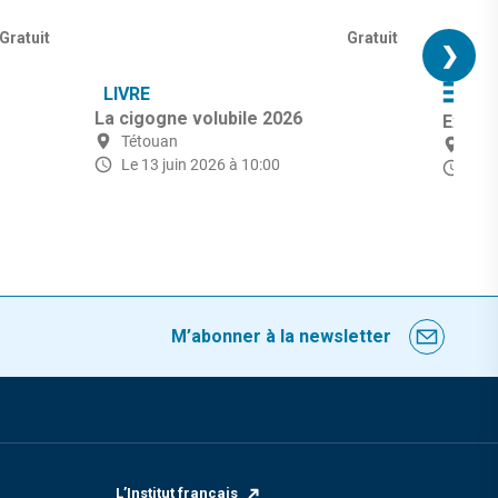
Gratuit
Gratuit
❯
LIVRE
AR
La cigogne volubile 2026
Exposi
Tétouan
Tét
Le 13 juin 2026 à 10:00
du 1
M’abonner à la newsletter
L’Institut français