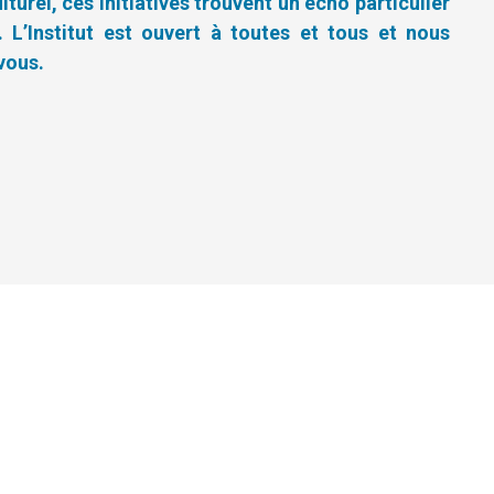
lturel, ces initiatives trouvent un écho particulier
 L’Institut est ouvert à toutes et tous et nous
vous.