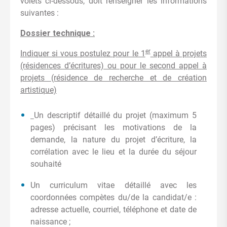
volets ci-dessous, doit renseigner les informations
suivantes :
Dossier technique :
er
Indiquer si vous postulez pour le 1
appel à projets
(résidences d’écritures) ou pour le second appel à
projets (résidence de recherche et de création
artistique)
Un descriptif détaillé du projet (maximum 5
pages) précisant les motivations de la
demande, la nature du projet d’écriture, la
corrélation avec le lieu et la durée du séjour
souhaité
Un curriculum vitae détaillé avec les
coordonnées compètes du/de la candidat/e :
adresse actuelle, courriel, téléphone et date de
naissance ;