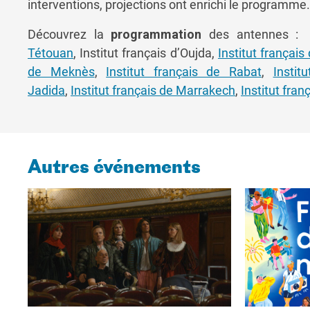
interventions, projections ont enrichi le programme.
Découvrez la
programmation
des antennes : I
Tétouan
, Institut français d’Oujda,
Institut français
de Meknès
,
Institut français de Rabat
,
Instit
Jadida
,
Institut français de Marrakech
,
Institut fran
Autres événements