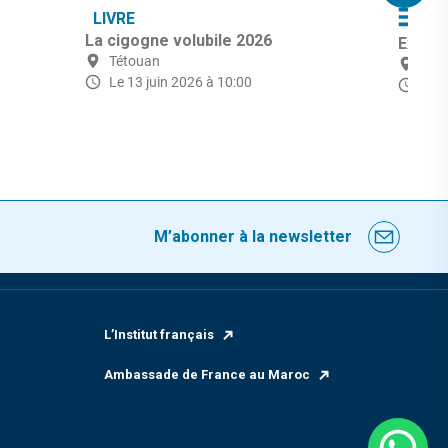
LIVRE
AR
La cigogne volubile 2026
Exposi
Tétouan
Tét
Le 13 juin 2026 à 10:00
du 1
M’abonner à la newsletter
L’Institut français
Ambassade de France au Maroc